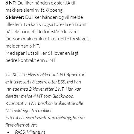
6 NT:
 Du liker hånden og sier JA til 
makkers sleminvitt. 8 poeng.
6 kløver:
 Du liker hånden og vil melde 
lilleslem. Da kan vi også foreslå en trumf 
på sekstrinnet. Du foreslår 6 kløver. 
Dersom makker ikke liker dette forslaget, 
melder han 6 NT.    
Med spar i utspill, er 6 kløver en lagt 
bedre kontrakt enn 6 NT. 
TIL SLUTT: Hvis makker til 1 NT åpner kun 
er interessert i å spørre etter ESS, må han 
innlede med 2 kløver etter 1 NT. Han kan 
deretter melde 4 NT som Blackwood. 
Kvantitativ 4 NT bør/kan brukes etter alle 
NT meldinger fra makker. 
Etter 4 NT som kvantitativ melding, har du 
flere alternativer: 
PASS: Minimum