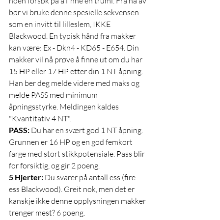
noen forsøk på å finne en trumf. Fra nå av 
bør vi bruke denne spesielle sekvensen 
som en invitt til lilleslem, IKKE 
Blackwood. En typisk hånd fra makker 
kan være: Ex - Dkn4 - KD65 - E654. Din 
makker vil nå prøve å finne ut om du har 
15 HP eller 17 HP etter din 1 NT åpning. 
Han ber deg melde videre med maks og 
melde PASS med minimum 
åpningsstyrke. Meldingen kaldes 
"Kvantitativ 4 NT". 
PASS:
 Du har en svært god 1 NT åpning. 
Grunnen er 16 HP og en god femkort 
farge med stort stikkpotensiale. Pass blir 
for forsiktig, og gir 2 poeng. 
5 Hjerter:
 Du svarer på antall ess (fire 
ess Blackwood). Greit nok, men det er 
kanskje ikke denne opplysningen makker 
trenger mest? 6 poeng.