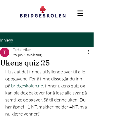
Innlegg
Torkel Viken
25. juni
2 min lesing
Ukens quiz 25
Husk at det finnes utfyllende svar til alle 
oppgavene. For å finne disse går du inn 
på 
bridgeskolen.no
,
 finner ukens quiz og 
kan bla deg bakover for å lese alle svar på 
samtlige oppgaver. Så til denne uken: Du 
har åpnet i 1 NT, makker melder 4NT, hva 
nu kjære venner?