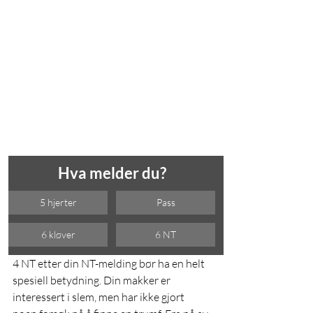
Hva melder du?
5 hjerter
Pass
6 kløver
6 NT
4 NT etter din NT-melding bør ha en helt 
spesiell betydning. Din makker er 
interessert i slem, men har ikke gjort 