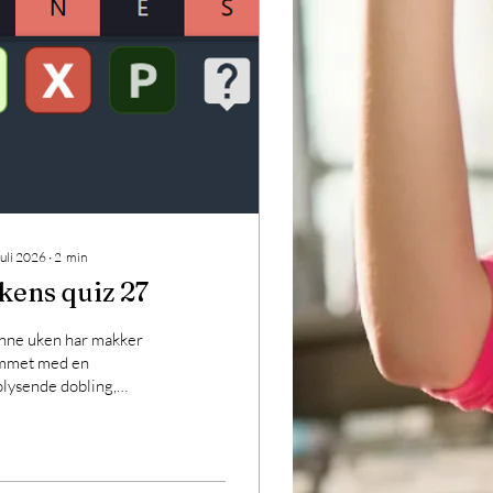
juli 2026
∙
2
min
kens quiz 27
nne uken har makker
mmet med en
lysende dobling,
temann passer, så er
n tur..... Hjelp, hva
r vi nå? Hva har makker
 dobler? Ideelt er han