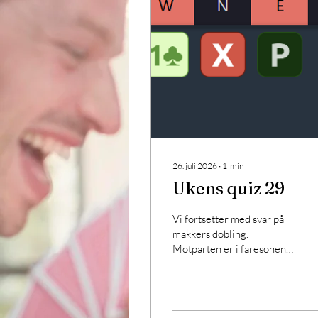
26. juli 2026
∙
1
min
Ukens quiz 29
Vi fortsetter med svar på
makkers dobling.
Motparten er i faresonen
og makker dobler
åpningen av 1 kløver, pass,
så er det din tur....