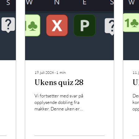
19. juli 2026
∙
1
min
11. 
Ukens quiz 28
U
Vi fortsetter med svar på
De
opplysende dobling fra
ko
makker. Denne uken er
opp
hånda di meget bedre, hva
nes
melder du?
det di
gjø
som