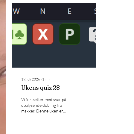
19. juli 2026
∙
1
min
Ukens quiz 28
Vi fortsetter med svar på
opplysende dobling fra
makker. Denne uken er
hånda di meget bedre, hva
melder du?