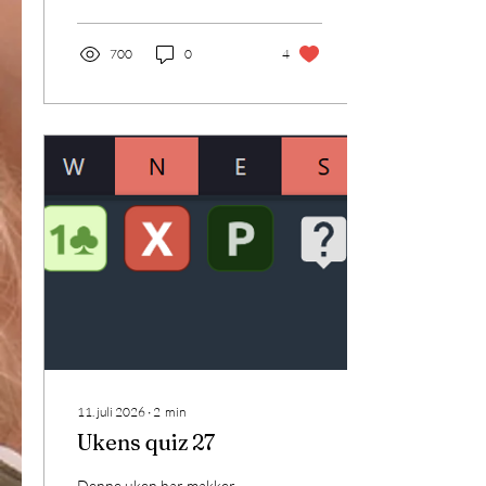
700
0
4
11. juli 2026
∙
2
min
Ukens quiz 27
Denne uken har makker