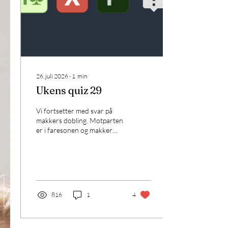
26. juli 2026
∙
1
min
Ukens quiz 29
Vi fortsetter med svar på
makkers dobling. Motparten
er i faresonen og makker
dobler åpningen av 1 kløver,
pass, så er det din tur....
816
1
4