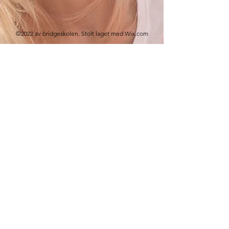
©2022 av bridgeskolen. Stolt laget med Wix.com