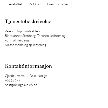
norske
Avsluttet
A
500 kr
Gjerdrums vei
kroner
v
s
l
Tjenestebeskrivelse
u
t
Veien til toppkontrakten.
t
Blant annet Stenberg, Toronto, splinter og
e
kontrollmeldinger.
t
Kontaktinformasjon
Gjerdrums vei 1, Oslo, Norge
46518697
post@bridgeskolen.no