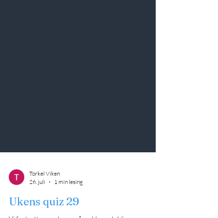
Torkel Viken
26. juli
1 min lesing