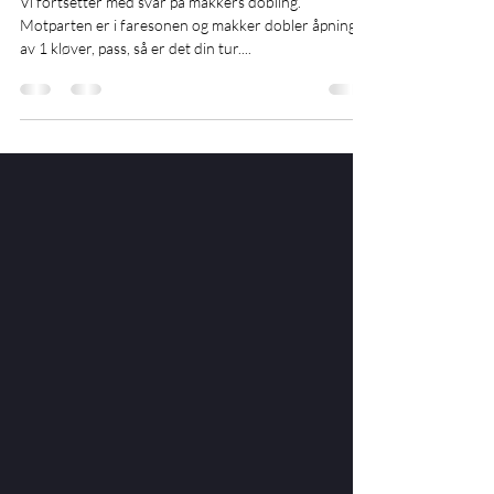
Ukens quiz 29
Vi fortsetter med svar på makkers dobling.
Motparten er i faresonen og makker dobler åpningen
av 1 kløver, pass, så er det din tur....