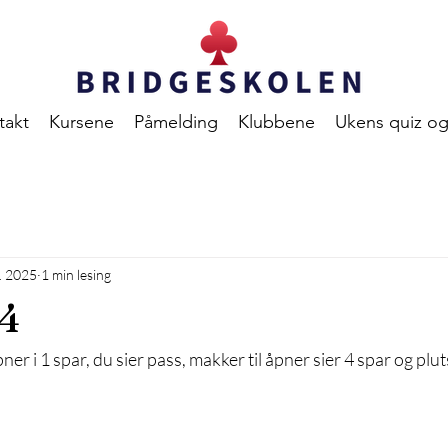
takt
Kursene
Påmelding
Klubbene
Ukens quiz og
. 2025
1 min lesing
 4
er i 1 spar, du sier pass, makker til åpner sier 4 spar og pluts