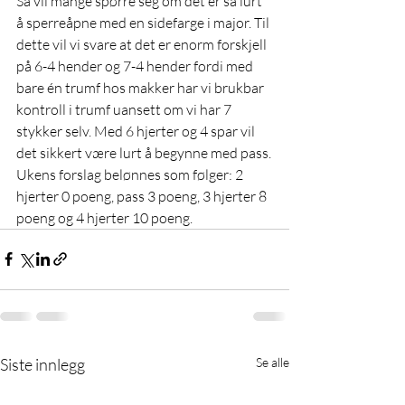
Så vil mange spørre seg om det er så lurt 
å sperreåpne med en sidefarge i major. Til 
dette vil vi svare at det er enorm forskjell 
på 6-4 hender og 7-4 hender fordi med 
bare én trumf hos makker har vi brukbar 
kontroll i trumf uansett om vi har 7 
stykker selv. Med 6 hjerter og 4 spar vil 
det sikkert være lurt å begynne med pass.
Ukens forslag belønnes som følger: 2 
hjerter 0 poeng, pass 3 poeng, 3 hjerter 8 
poeng og 4 hjerter 10 poeng.
Siste innlegg
Se alle