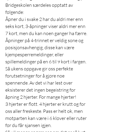
Bridgeskolen særdeles opptatt av 
følgende:
Åpner du i svake 2 har du aldri mer enn 
seks kort, 3-åpninger viser aldri mer enn 
7 kort, men du kan noen ganger ha færre. 
Åpninger på 4-trinnet er veldig sone og 
posisjonsavhengig, disse kan være 
kjempesperremeldinger, eller 
spillemeldinger på en 6 til 9 kort i fargen.
Så ukens oppgave gir oss perfekte 
forutsetninger for å gjøre noe 
spennende. Av det vi har lest over 
eksisterer det ingen begeistring for 
åpning 2 hjerter. For mange hjerter!
3 hjerter er flott. 4 hjerter er krutt og for 
oss aller freskeste. Pass er helt ok, men 
motparten kan være i 6 kløver eller ruter 
før du får sjansen igjen.