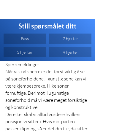
Still spørsmålet ditt
Pass
2 hjerter
3 hjerter
4 hjerter
Sperremeldinger
Når vi skal sperre er det først viktig å se 
på soneforholdene. I gunstig sone kan vi 
være kjempespreke. I like soner 
fornuftige. Derimot  i ugunstige 
soneforhold må vi være meget forsiktige 
og konstruktive.
Deretter skal vi alltid vurdere hvilken 
posisjon vi sitter i. Hvis motparten 
passer i åpning, så er det din tur, da sitter 