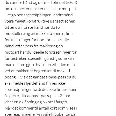
du i andre hånd og dermed blir det 50/50 
om du sperrer makker eller siste motpart 
– ergo bør sperreåpninger i andrehånd 
være meget konstruktive uansett soner.  
Sitter du i første hånd har du to 
motspillere og en makker å sperre, fine 
forutsetninger for noe sprell. I tredje 
hånd, etter pass fra makker og en 
motpart har du ideelle forutsetninger for 
fantestreker, spesielt i gunstig sone kan 
man nesten gjøre hva man vil siden man 
vet at makker er begrenset til max. 11 
poeng. Hvis det går pass-pass-pass og du 
skal melde i fjerdehånd finnes ikke 
sperreåpninger fordi det ikke finnes noen 
å sperre, slik at pass-pass-pass-2 spar 
viser en ok åpning og 6 kort i fargen
Når det kommer til antall kort som vises i 
sperreåpninger er vi i våre klubber og på 