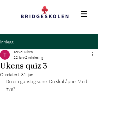
Innlegg
Torkel Viken
22. jan.
2 min lesing
Ukens quiz 3
Oppdatert:
31. jan.
Du er i gunstig sone. Du skal åpne. Med 
hva?